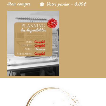
Mon compte
Votre panier
-
0.00
€