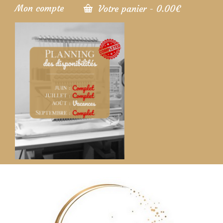
Mon compte
Votre panier
-
0.00
€