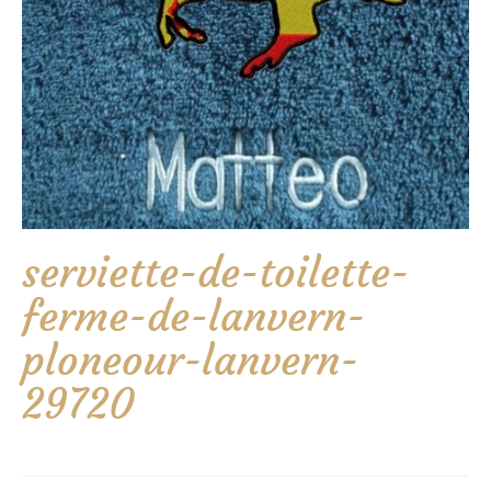
serviette-de-toilette-
ferme-de-lanvern-
ploneour-lanvern-
29720