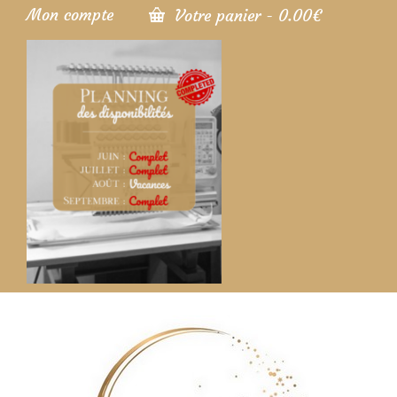
Mon compte
Votre panier
-
0.00
€