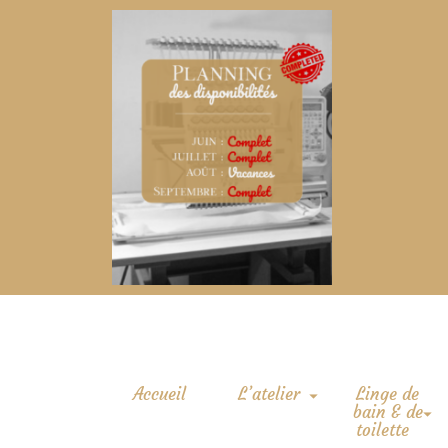
Accueil
L’atelier
Linge de
bain & de
toilette