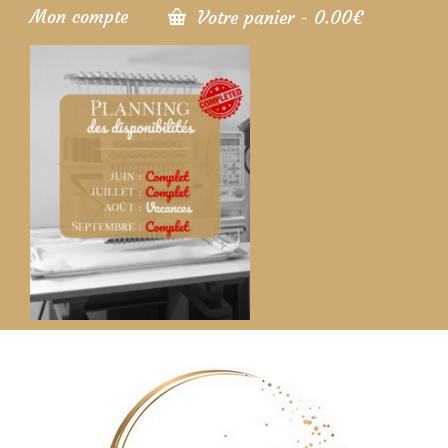
Mon compte
Votre panier
-
0.00
€