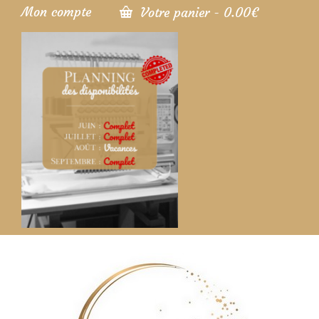
Mon compte
Votre panier
-
0.00
€