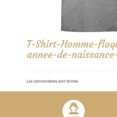
T-Shirt-Homme-floqu
annee-de-naissance
Les commentaires sont fermés.