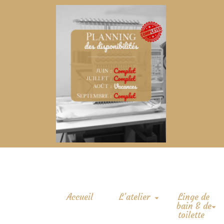
Accueil
L’atelier
Linge de
bain & de
toilette