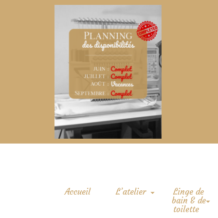
Accueil
L’atelier
Linge de
bain & de
toilette