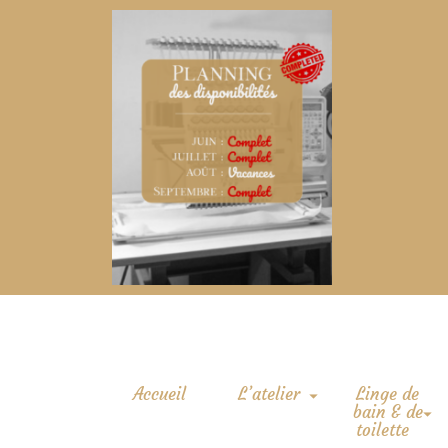
Accueil
L’atelier
Linge de
bain & de
toilette