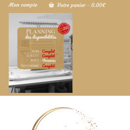
Mon compte
Votre panier
-
0.00
€