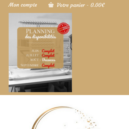
Mon compte
Votre panier
-
0.00
€