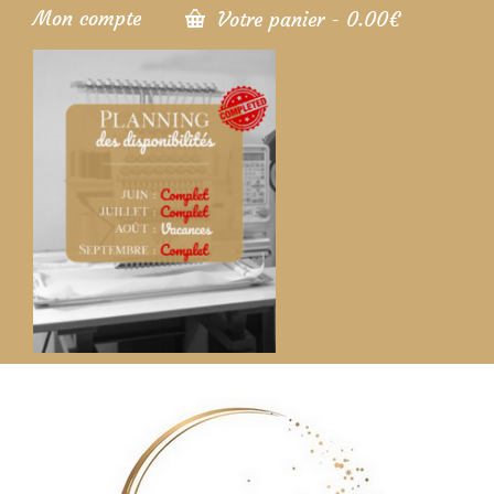
Mon compte
Votre panier
-
0.00
€