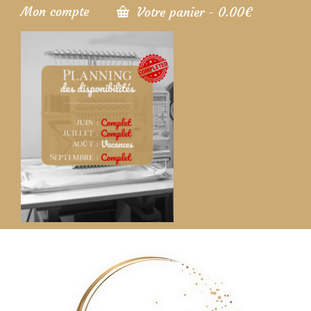
Mon compte
Votre panier
-
0.00
€