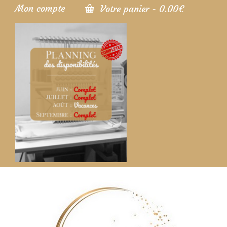
Mon compte
Votre panier
-
0.00
€