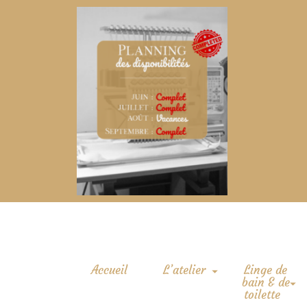
Accueil
L’atelier
Linge de
bain & de
toilette