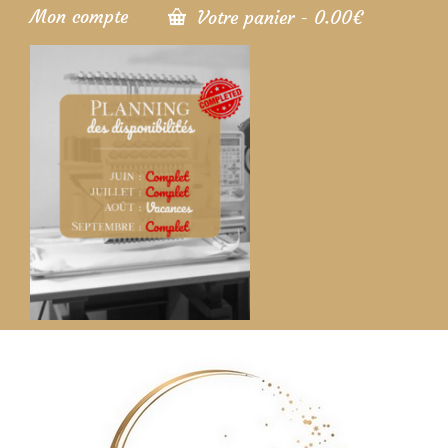
Mon compte
Votre panier
-
0.00
€