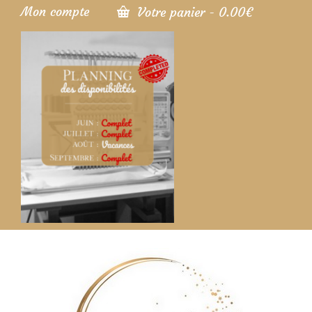
Mon compte
Votre panier
-
0.00
€