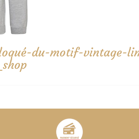
qué-du-motif-vintage-limi
_shop