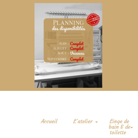
Accueil
L’atelier
Linge de
bain & de
toilette