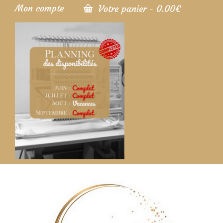
Mon compte
Votre panier
-
0.00
€