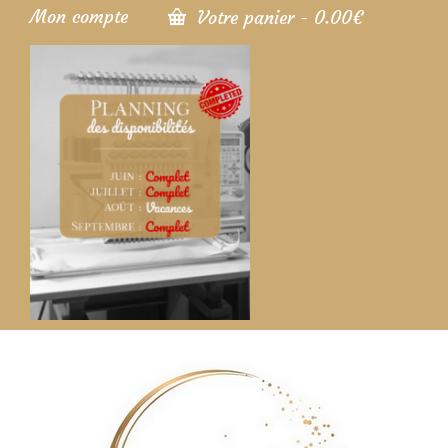
Mon compte
Votre panier
-
0.00
€