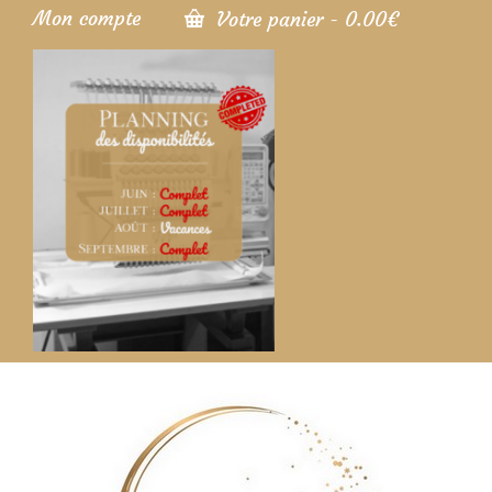
Mon compte
Votre panier
-
0.00
€