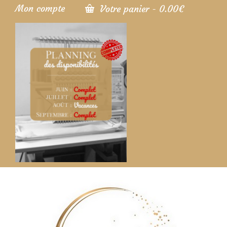
Mon compte
Votre panier
-
0.00
€