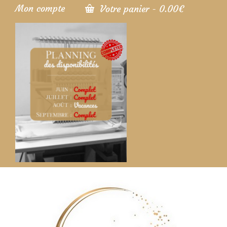
Mon compte
Votre panier
-
0.00
€