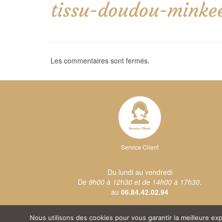
tissu-doudou-minke
Les commentaires sont fermés.
Service Client
Du lundi au vendredi
De
9h00 à 12h30 et de 14h00 à 17h30
.
au
06.84.42.02.94
Nous utilisons des cookies pour vous garantir la meilleure e