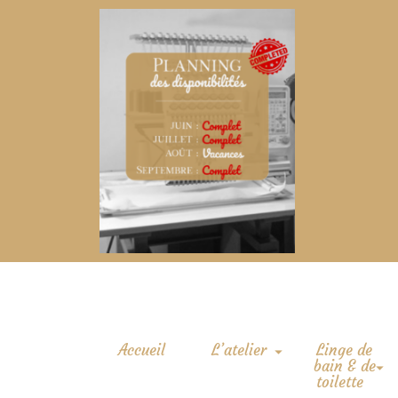
Accueil
L’atelier
Linge de
bain & de
toilette