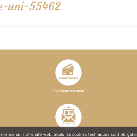
e-uni-55462
Paiement sécurisé
xpérience sur notre site web. Seuls les cookies techniques sont obligat