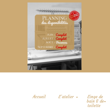
Accueil
L’atelier
Linge de
bain & de
toilette