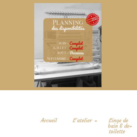
Accueil
L’atelier
Linge de
bain & de
toilette