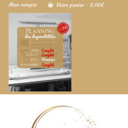
Mon compte
Votre panier
-
0.00
€