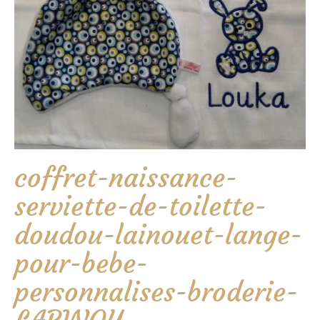
coffret-naissance-
serviette-de-toilette-
doudou-lainouet-lange-
pour-bebe-
personnalises-broderie-