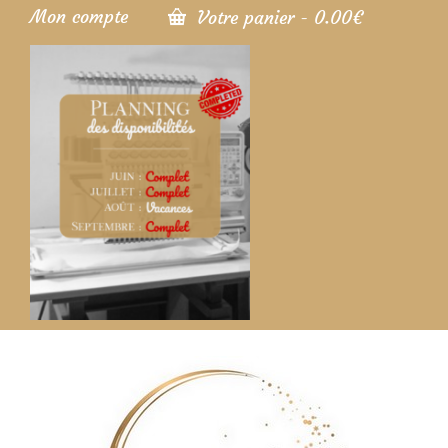
Mon compte
Votre panier
-
0.00
€