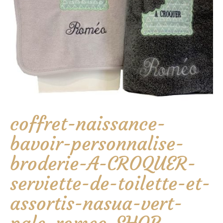
coffret-naissance-
bavoir-personnalise-
broderie-A-CROQUER-
serviette-de-toilette-et-
assortis-nasua-vert-