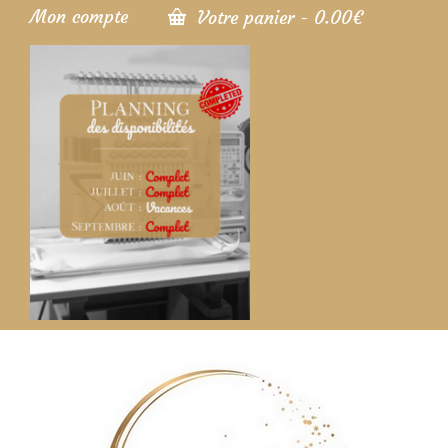
Mon compte
Votre panier
-
0.00
€