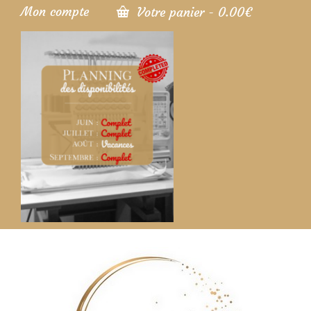
Mon compte
Votre panier
-
0.00
€