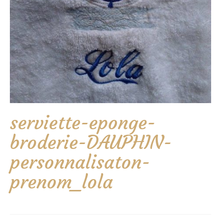
serviette-eponge-
broderie-DAUPHIN-
personnalisaton-
prenom_lola