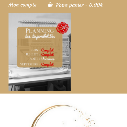
Mon compte
Votre panier
-
0.00
€