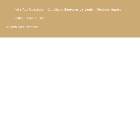
Foire Aux Questions
Conditions Générales de Vente
Mentions légales
RGPD
Plan du site
© 2026 Kréa Broderie