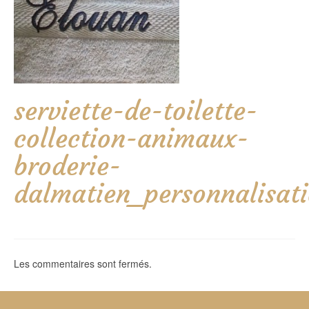
serviette-de-toilette-
collection-animaux-
broderie-
dalmatien_personnalisat
Les commentaires sont fermés.