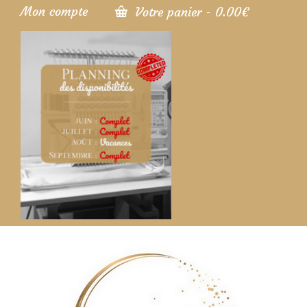
Mon compte
Votre panier
-
0.00
€