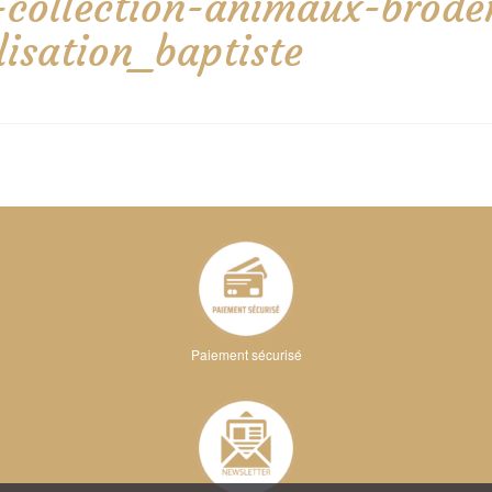
e-collection-animaux-brode
isation_baptiste
Paiement sécurisé