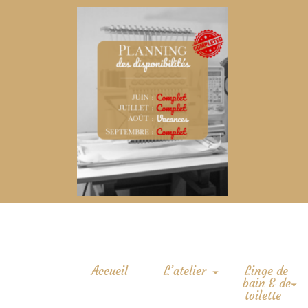
Accueil
L’atelier
Linge de
bain & de
toilette