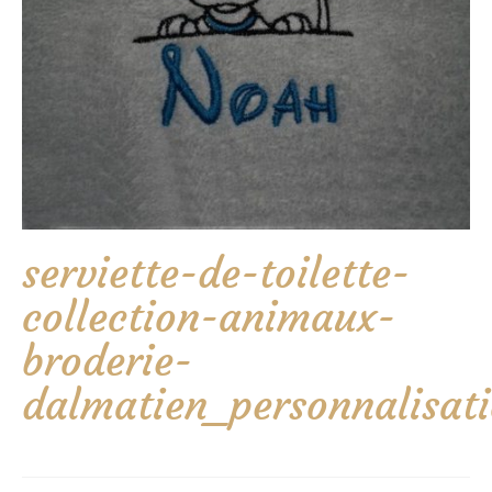
serviette-de-toilette-
collection-animaux-
broderie-
dalmatien_personnalisat