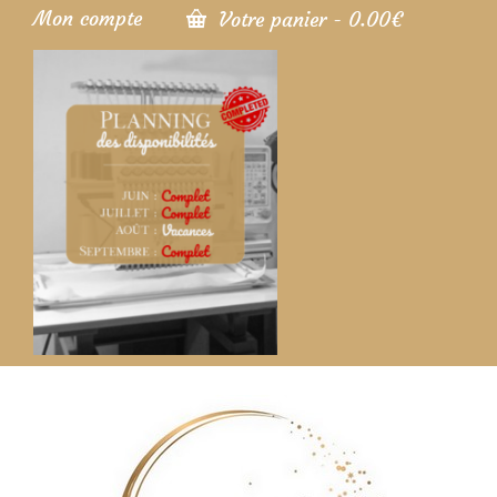
Mon compte
Votre panier
-
0.00
€