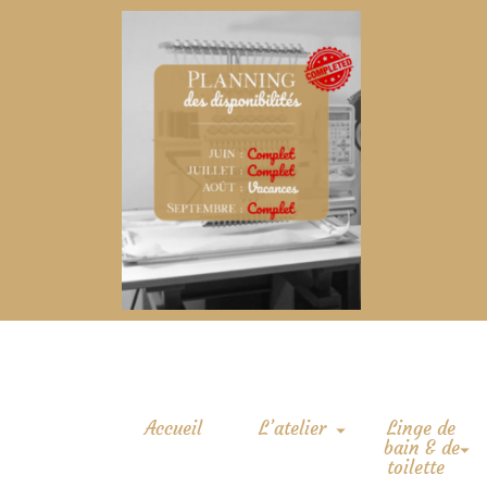
Accueil
L’atelier
Linge de
bain & de
toilette