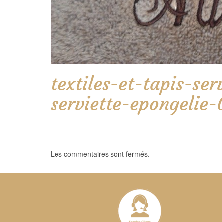
textiles-et-tapis-se
serviette-epongelie
Les commentaires sont fermés.