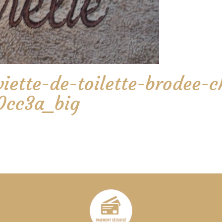
rviette-de-toilette-brodee-
-0cc3a_big