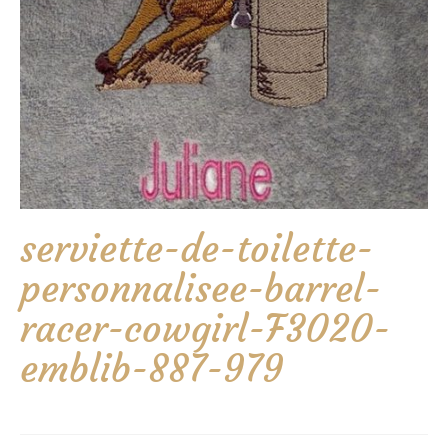
serviette-de-toilette-
personnalisee-barrel-
racer-cowgirl-F3020-
emblib-887-979