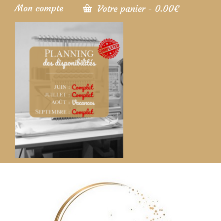
Mon compte
Votre panier
-
0.00
€