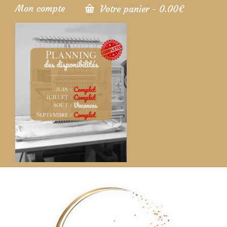
Mon compte
Votre panier
-
0.00
€