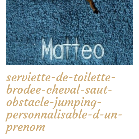
serviette-de-toilette-
brodee-cheval-saut-
obstacle-jumping-
personnalisable-d-un-
prenom