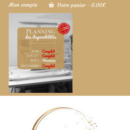
Mon compte
Votre panier
-
0.00
€