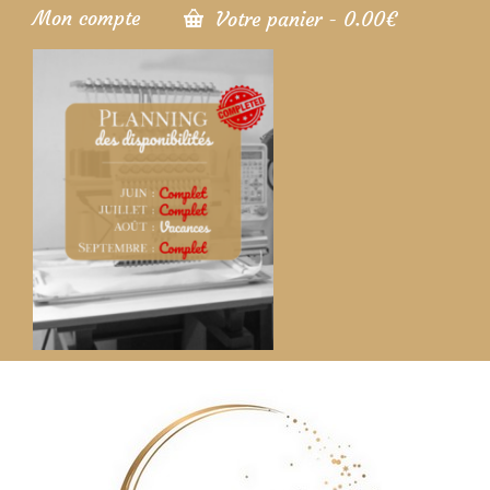
Mon compte
Votre panier
-
0.00
€