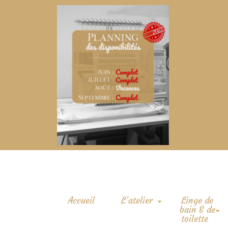
Accueil
L’atelier
Linge de
bain & de
toilette