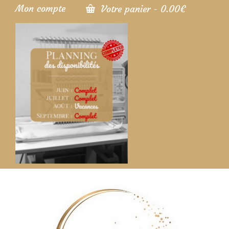
Mon compte
Votre panier
-
0.00
€