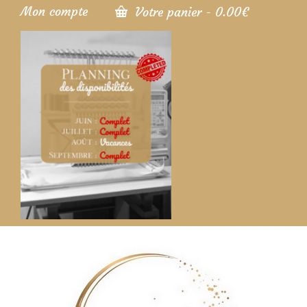
Mon compte
Votre panier
-
0.00
€