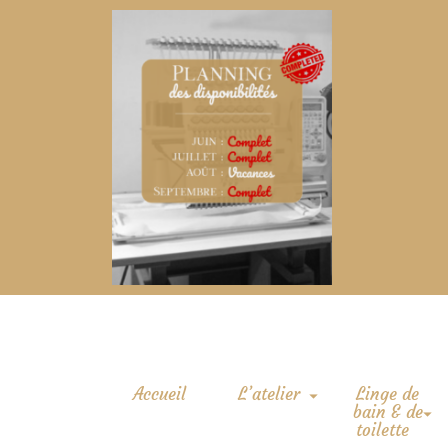
Accueil
L’atelier
Linge de
bain & de
toilette