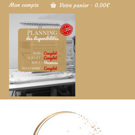
Mon compte
Votre panier
-
0.00
€