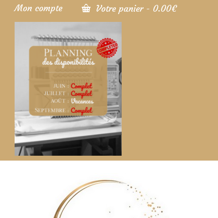
Mon compte
Votre panier
-
0.00
€