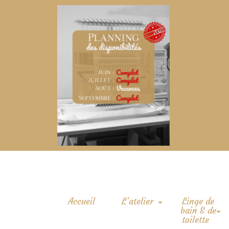
Accueil
L’atelier
Linge de
bain & de
toilette