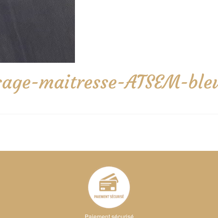
sage-maitresse-ATSEM-ble
Paiement sécurisé