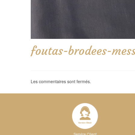
foutas-brodees-mes
Les commentaires sont fermés.
Service Client