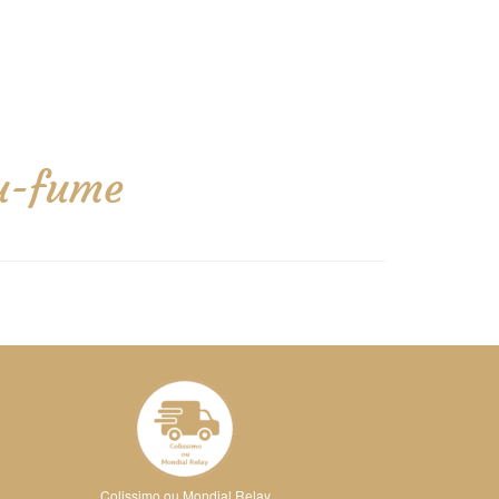
u-fume
Colissimo ou Mondial Relay