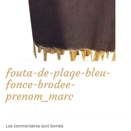
fouta-de-plage-bleu-
fonce-brodee-
prenom_marc
Les commentaires sont fermés.