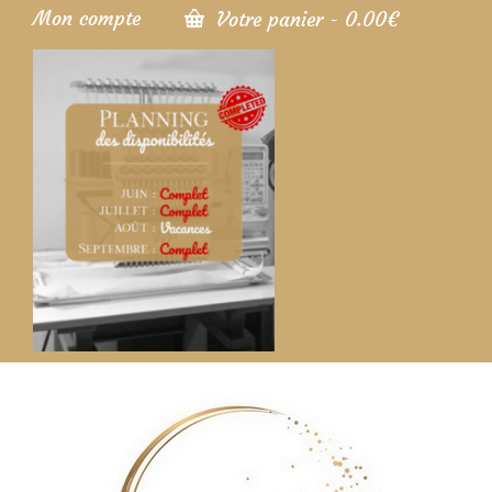
Mon compte
Votre panier
-
0.00
€