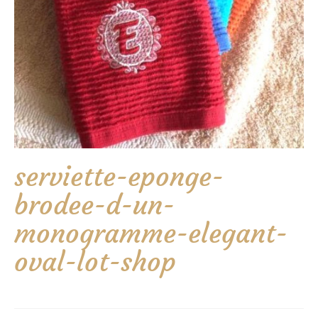
serviette-eponge-
brodee-d-un-
monogramme-elegant-
oval-lot-shop