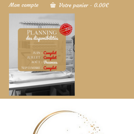
Mon compte
Votre panier
-
0.00
€