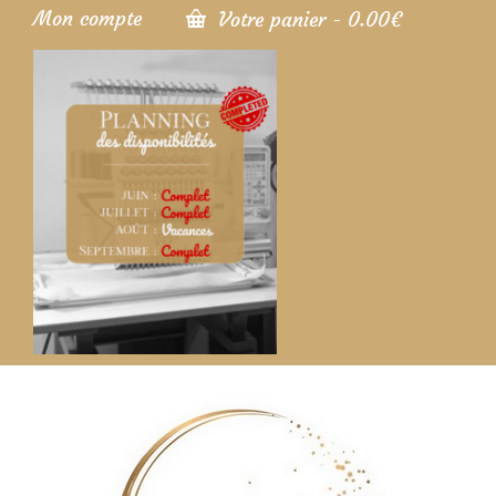
Mon compte
Votre panier
-
0.00
€