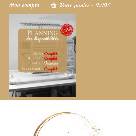
Mon compte
Votre panier
-
0.00
€