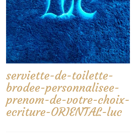
serviette-de-toilette-
brodee-personnalisee-
prenom-de-votre-choix-
ecriture-ORIENTAL-luc